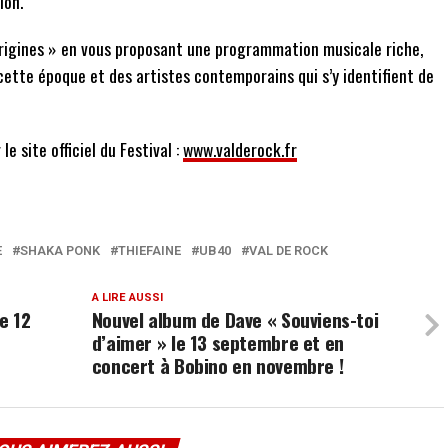
ion.
 origines » en vous proposant une programmation musicale riche,
cette époque et des artistes contemporains qui s’y identifient de
e site officiel du Festival :
www.valderock.fr
E
SHAKA PONK
THIEFAINE
UB40
VAL DE ROCK
A LIRE AUSSI
e 12
Nouvel album de Dave « Souviens-toi
d’aimer » le 13 septembre et en
concert à Bobino en novembre !