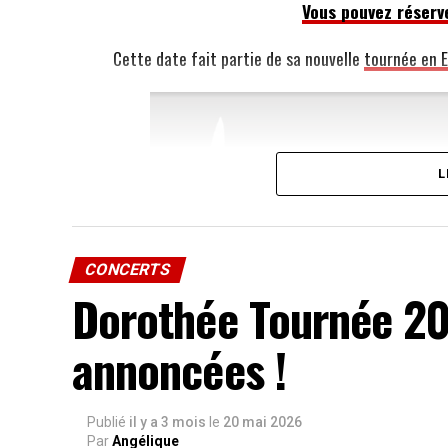
Vous pouvez réserve
Cette date fait partie de sa nouvelle
tournée en 
L
CONCERTS
Dorothée Tournée 20
annoncées !
Publié
il y a 3 mois
le
20 mai 2026
Par
Angélique