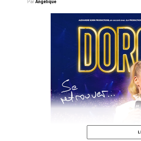
Par
Angélique
L