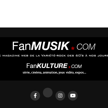
t sa sortie est prévue le 14 août.
e 5 juin. Il est à découvrir ci-dessous sur sa chaine youtube.