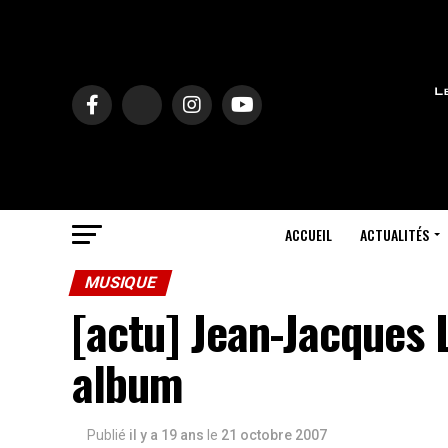
ACCUEIL
ACTUALITÉS
MUSIQUE
[actu] Jean-Jacques 
album
Publié
il y a 19 ans
le
21 octobre 2007