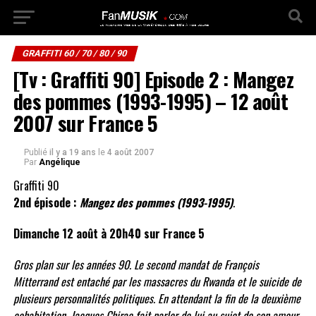
GRAFFITI 60 / 70 / 80 / 90
[Tv : Graffiti 90] Episode 2 : Mangez
des pommes (1993-1995) – 12 août
2007 sur France 5
Publié
il y a 19 ans
le
4 août 2007
Par
Angélique
Graffiti 90
2nd épisode :
Mangez des pommes (1993-1995)
.
Dimanche 12 août à 20h40 sur France 5
Gros plan sur les années 90. Le second mandat de François
Mitterrand est entaché par les massacres du Rwanda et le suicide de
plusieurs personnalités politiques. En attendant la fin de la deuxième
cohabitation, Jacques Chirac fait parler de lui au sujet de son amour