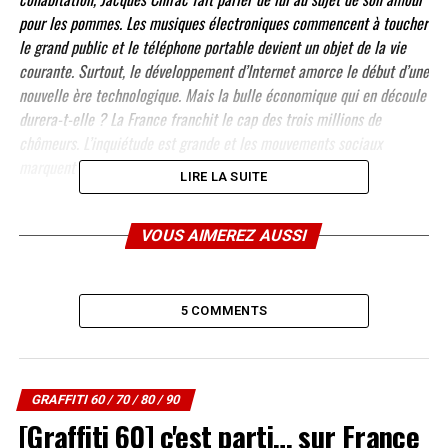
pour les pommes. Les musiques électroniques commencent à toucher
le grand public et le téléphone portable devient un objet de la vie
courante. Surtout, le développement d’Internet amorce le début d’une
nouvelle ère technologique. Mais la bulle économique qui en découle
durera-t-elle ? La France franchit le cap des trois millions de
chômeurs. L’inquiétude est grande et les mouvements sociaux
marquent le début du septennat de Jacques Chirac.
LIRE LA SUITE
rediffusion : dimanche 19 août à 17h30
VOUS AIMEREZ AUSSI
SUJETS ABORDÉS :
A LIRE AUSSI
[Tv : Graffiti 90] Episode 3 : France 1, Chirac 0 (1996-
5 COMMENTS
1997) – 19 août 2007 sur France 5
NE MANQUEZ PAS AUSSI
[Tv : Graffiti 90] Graffiti c’est reparti ! Graffiti 90 à
GRAFFITI 60 / 70 / 80 / 90
partir du 5 août 2007 sur France 5
[Graffiti 60] c'est parti… sur France