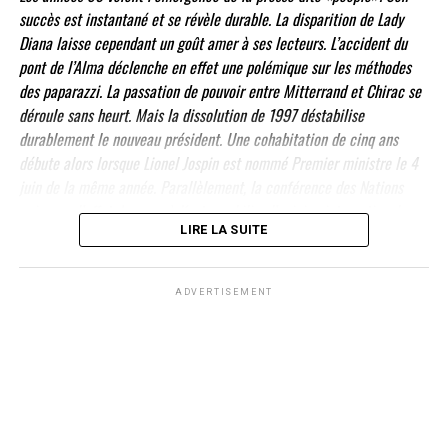
succès est instantané et se révèle durable. La disparition de Lady
Diana laisse cependant un goût amer à ses lecteurs. L’accident du
pont de l’Alma déclenche en effet une polémique sur les méthodes
des paparazzi. La passation de pouvoir entre Mitterrand et Chirac se
déroule sans heurt. Mais la dissolution de 1997 déstabilise
durablement le nouveau président. Une cohabitation de cinq ans
débute alors lorsque Lionel Jospin est nommé Premier ministre le 4
juin de la même année. Parallèlement, la conférence des Nations
unies sur l’effet de serre à Kyoto mobilise l’opinion internationale.
LIRE LA SUITE
L’environnement s’impose dès lors comme un thème de société
majeur.
ADVERTISEMENT
rediffusion : dimanche 2 septembre à 17h30