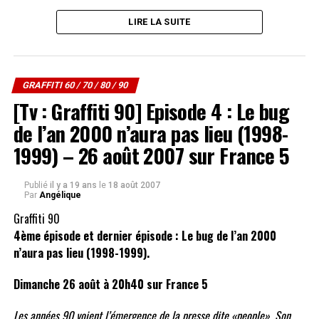
plus d’information sur la page spéciale sur le site de France 5
en
LIRE LA SUITE
cliquant ici
.
Les diffusions et rediffusions à venir :
Vendredi 08 Août – 20:41
GRAFFITI 60 / 70 / 80 / 90
GRAFFITI 60 2EME PARTIE – DE 1962 A 1964
[Tv : Graffiti 90] Episode 4 : Le bug
de l’an 2000 n’aura pas lieu (1998-
Dimanche 10 Août – 10:19
1999) – 26 août 2007 sur France 5
GRAFFITI 60 2EME PARTIE – DE 1962 A 1964
Vendredi 15 Août – 20:40
Publié
il y a 19 ans
le
18 août 2007
Par
Angélique
GRAFFITI 60 3EME PARTIE – DE 1965 A 1966
Graffiti 90
Dimanche 17 Août – 10:15
4ème épisode et dernier épisode : Le bug de l’an 2000
GRAFFITI 60 3EME PARTIE – DE 1965 A 1966
n’aura pas lieu (1998-1999).
Vendredi 22 Août – 20:42
Dimanche 26 août à 20h40 sur France 5
GRAFFITI 60 4EME PARTIE – DE 1967 A 1968
Les années 90 voient l’émergence de la presse dite «people». Son