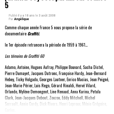
5
Publié
il y a 18 ans
le
3 août 2008
Par
Angélique
Comme chaque année France 5 nous propose la série de
documentaire
Graffiti
.
le 1er épisode retrancera la période de 1959 à 1961…
Les témoins de Graffiti 60
Adamo, Antoine, Hugues Aufray, Philippe Bouvard, Sacha Distel,
Pierre Dumayet, Jacques Dutronc, Françoise Hardy, Jean-Bernard
Hebey, Ticky Holgado, Georges Lautner, Enrico Macias, Jean Peigné,
Jean-Marie Périer, Luis Rego, Gérard Rinaldi, Hervé Vilard,
Orlando, Mylène Demongeot, Line Renaud, Anna Karina, Petula
Clark, Jean-Jacques Debout, Zouzou, Eddy Mitchell, Michel
Serrault, Annie Cordy, Dick Rivers, Henri Leproux, Ménie Grégoire,
Carlos.