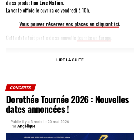
de sa production
Live Nation
.
La vente officielle ouvrira ce vendredi à 10h.
Vous pouvez réserver vos places en cliquant ici
.
Cette date fait partie de sa nouvelle
tournée en Europe
.
SUJETS ABORDÉS :
KIM WILDE
A LIRE AUSSI
La Chanson du Bénévole pour les Enfoirés 2014 !
LIRE LA SUITE
NE MANQUEZ PAS AUSSI
Kim Wilde, Wilde Winter Songbook son album de chanson
de Noël sort aujourd’hui !
CONCERTS
Dorothée Tournée 2026 : Nouvelles
dates annoncées !
Publié
il y a 3 mois
le
20 mai 2026
Par
Angélique