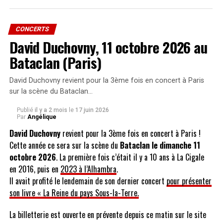
Pour le voir il nous faudra patienter encore quelques jours.
CONCERTS
David Duchovny, 11 octobre 2026 au
Mise à jour du 29/11
Bataclan (Paris)
Le clip
Rockin’ around the Christmas tree
est enfin disponible pour
la France
David Duchovny revient pour la 3ème fois en concert à Paris
sur la scène du Bataclan…
Publié
il y a 2 mois
le
17 juin 2026
Par
Angélique
David Duchovny
revient pour la 3ème fois en concert à Paris !
Cette année ce sera sur la scène du
Bataclan le dimanche 11
octobre 2026
. La première fois c’était il y a 10 ans à La Cigale
en 2016, puis en
2023 à l’Alhambra
.
Il avait profité le lendemain de son dernier concert
pour présenter
son livre « La Reine du pays Sous-la-Terre.
La billetterie est ouverte en prévente depuis ce matin sur le site