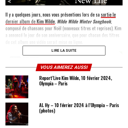
Il y a quelques jours, nous vous présentions lors de sa
sortie le
dernier album de
Kim Wilde
,
Wilde Wilde Winter Songbook
,
composé de chansons pour Noël (nouveaux titres et reprises). Kim
a annoncé le jour de son anniversaire, que pour chacun des titres
de cet album une vidéo serait mise en ligne.
LIRE LA SUITE
VOUS AIMEREZ AUSSI
Report’Live Kim Wilde, 10 février 2024,
Olympia – Paris
Al. Hy – 10 février 2024 à l’Olympia – Paris
Après
White winter hymnal
(
voir ici
), voici le clip pour la nouvelle
(photos)
chanson
New Life
.