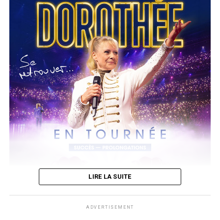
A noter que son 4ème album
Prince of Pieces
dont sa sortie est
prévue le 14 août.
Un 1er extrait du même titre a été dévoilé depuis le 5 juin. Il est à
découvrir ci-dessous sur sa chaine youtube.
LIRE LA SUITE
ADVERTISEMENT