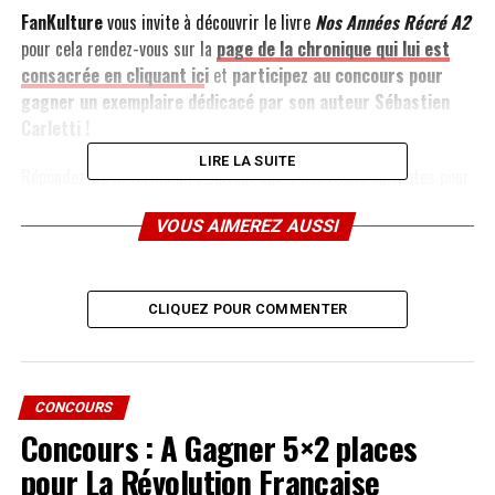
FanKulture
vous invite à découvrir le livre
Nos Années Récré A2
pour cela rendez-vous sur la
page de la chronique qui lui est
consacrée en cliquant ic
i
et
participez au concours pour
gagner un exemplaire dédicacé par son auteur Sébastien
Carletti !
LIRE LA SUITE
Répondez via le formulaire suivant aux 4 questions suivantes pour
tenter de remporter le livre dédicacé. Le concours se déroule du
VOUS AIMEREZ AUSSI
25 novembre au 4 décembre 2013 jusqu’à 23h59.
Le gagnant
sera contacté par email.
CLIQUEZ POUR COMMENTER
Le concours est terminé.
CONCOURS
Les réponses étaient :
Concours : A Gagner 5×2 places
pour La Révolution Française
1/ Comment s’appellaient les deux lapins accompagnant Claude