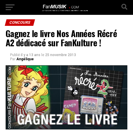
CONCOURS
Gagnez le livre Nos Années Récré
A2 dédicacé sur FanKulture !
Publié
il y a 13 ans
le
25 novembre 2013
Par
Angélique