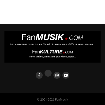
Métropolitaine.
Une seule participation par ip, par adresse,
par nom
sera acceptée.
Tous les champs sont obligatoires. Les données demandées sont
seulement utilisées pour prévenir le gagnant par mail et envoyer
le lot.
Les réponses incomplètes (sans mail, etc) ne seront pas prises en
compte. Un livre est à gagner. Les réponses gagnantes seront
départagées par la question subsidiaire.
© 2001-2026 FanMusik