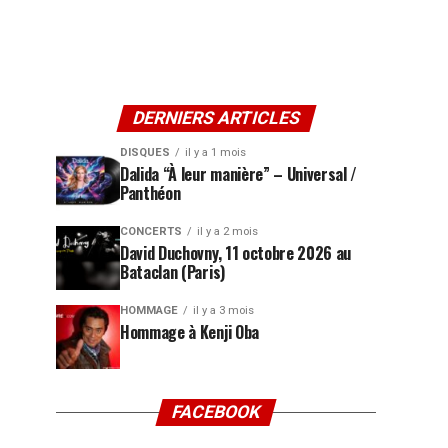
DERNIERS ARTICLES
DISQUES
il y a 1 mois
Dalida “À leur manière” – Universal /
Panthéon
CONCERTS
il y a 2 mois
David Duchovny, 11 octobre 2026 au
Bataclan (Paris)
HOMMAGE
il y a 3 mois
Hommage à Kenji Oba
FACEBOOK