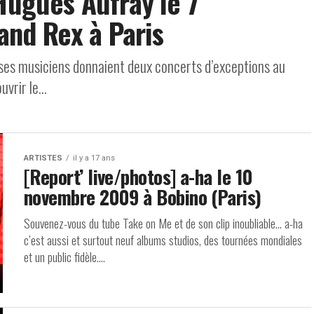
Hugues Aufray le 7
nd Rex à Paris
es musiciens donnaient deux concerts d’exceptions au
vrir le...
ARTISTES
il y a 17 ans
[Report’ live/photos] a-ha le 10
novembre 2009 à Bobino (Paris)
Souvenez-vous du tube Take on Me et de son clip inoubliable… a-ha
c’est aussi et surtout neuf albums studios, des tournées mondiales
et un public fidèle....