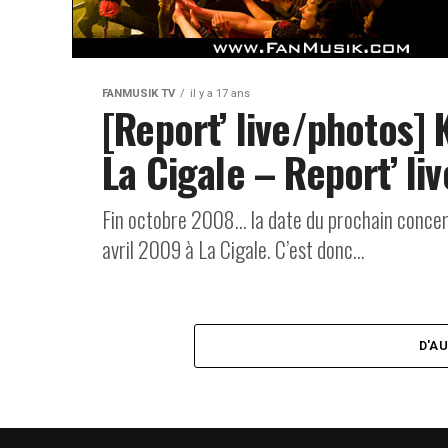
FANMUSIK TV
il y a 17 ans
[Report’ live/photos] 
La Cigale – Report’ li
Fin octobre 2008… la date du prochain concert 
avril 2009 à La Cigale. C’est donc...
D'A