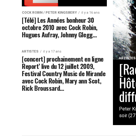
COCK ROBIN / PETER KINGSBERY
il y a 16 ans
[Télé] Les Années bonheur 30
octobre 2010 avec Cock Robin,
Hugues Aufray, Johnny Glegg…
ARTISTES
il y a 17 ans
[concert] prochainement en ligne
ARTISTES
[Ra
Report’ live du 12 juillet 2009,
Festival Country Music de Mirande
Hôte
avec Cock Robin, Mary ann Scot,
Rick Broussard…
diff
Peter K
soir (27