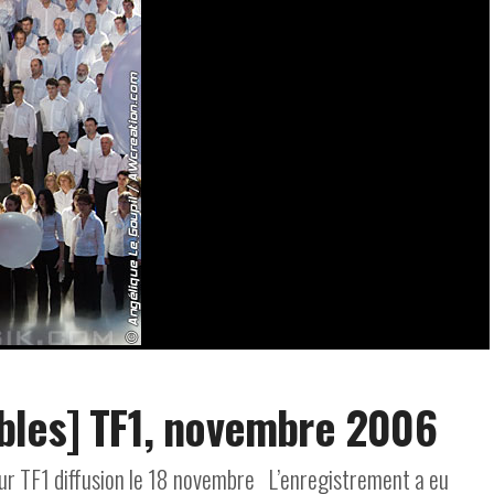
bles] TF1, novembre 2006
r TF1 diffusion le 18 novembre L’enregistrement a eu