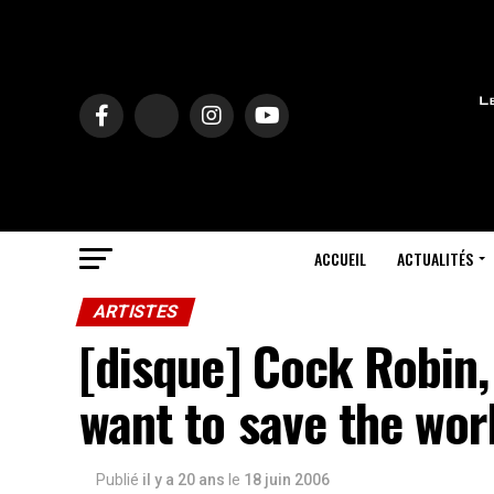
ACCUEIL
ACTUALITÉS
ARTISTES
[disque] Cock Robin, 
want to save the wor
Publié
il y a 20 ans
le
18 juin 2006