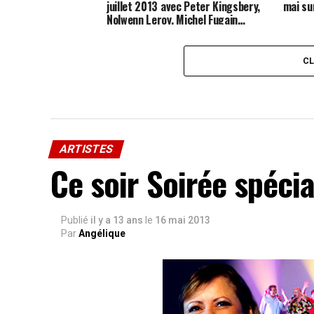
juillet 2013 avec Peter Kingsbery,
mai su
Nolwenn Leroy, Michel Fugain…
C
ARTISTES
Ce soir Soirée spéci
Publié
il y a 13 ans
le
16 mai 2013
Par
Angélique