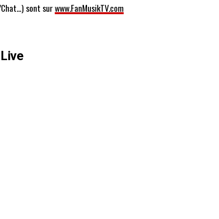
’Chat…) sont sur
www.FanMusikTV.com
Live