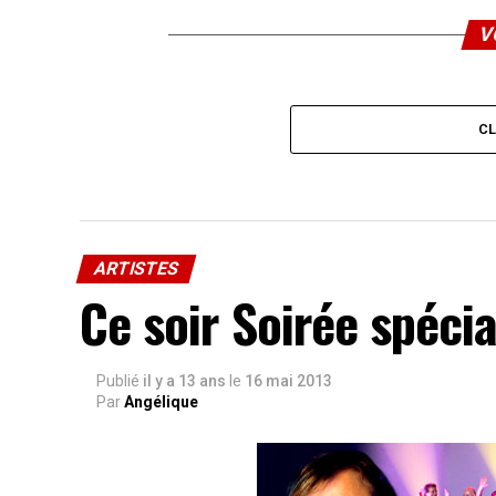
V
C
ARTISTES
Ce soir Soirée spéci
Publié
il y a 13 ans
le
16 mai 2013
Par
Angélique