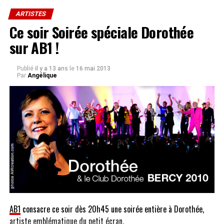
ARTISTES
Ce soir Soirée spéciale Dorothée
sur AB1 !
Publié
il y a 13 ans
le
16 mai 2013
Par
Angélique
AB1
consacre ce soir dès 20h45 une soirée entière à Dorothée,
artiste emblématique du petit écran.