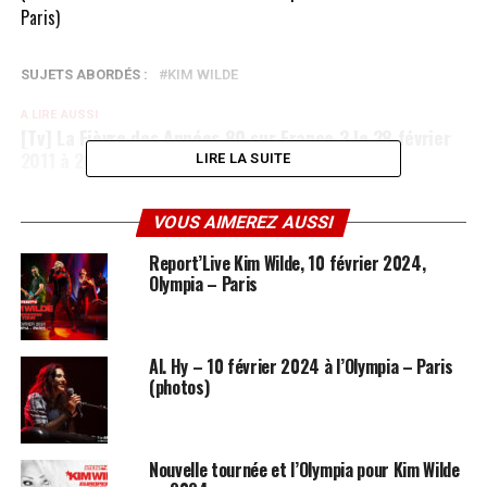
Paris)
SUJETS ABORDÉS :
KIM WILDE
A LIRE AUSSI
[Tv] La Fièvre des Années 80 sur France 3 le 28 février
2011 à 20h35
LIRE LA SUITE
NE MANQUEZ PAS AUSSI
Kim Wilde à La Cigale ce soir, découvrez un extrait de
VOUS AIMEREZ AUSSI
l’interview du 17 mars 2011
Report’Live Kim Wilde, 10 février 2024,
Olympia – Paris
Al. Hy – 10 février 2024 à l’Olympia – Paris
(photos)
Nouvelle tournée et l’Olympia pour Kim Wilde