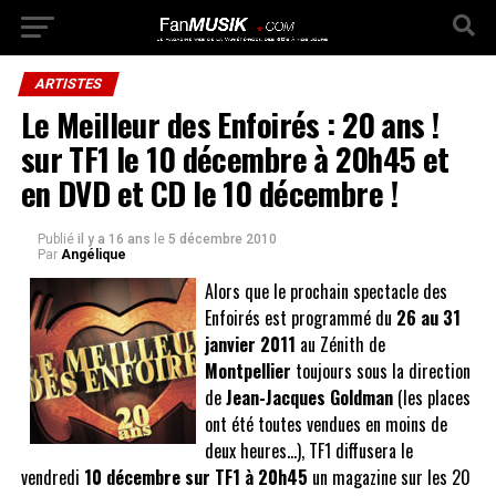
ARTISTES
Le Meilleur des Enfoirés : 20 ans !
sur TF1 le 10 décembre à 20h45 et
en DVD et CD le 10 décembre !
Publié
il y a 16 ans
le
5 décembre 2010
Par
Angélique
Alors que le prochain spectacle des
Enfoirés est programmé du
26 au 31
janvier 2011
au Zénith de
Montpellier
toujours sous la direction
de
Jean-Jacques Goldman
(les places
ont été toutes vendues en moins de
deux heures…), TF1 diffusera le
vendredi
10 décembre sur TF1 à 20h45
un magazine sur les 20