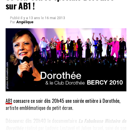
sur AB1 !
Publié
il y a 13 ans
le
16 mai 2013
Par
Angélique
AB1
consacre ce soir dès 20h45 une soirée entière à Dorothée,
artiste emblématique du petit écran.
Découvrez dès 20h40 le documentaire
La Fabuleuse Histoire de
Dorothée
réalisé par Ludovic Lestavel et Julien Israel, suivi de son