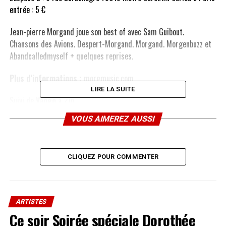
entrée : 5 €
Jean-pierre Morgand joue son best of avec Sam Guibout.
Chansons des Avions. Despert-Morgand. Morgand. Morgenbuzz et
Abandcalledmyself + quelques reprises.
Plus d’informations :
morgmusic.com
LIRE LA SUITE
Suivi de
Vangô
à 21h
VOUS AIMEREZ AUSSI
SUJETS ABORDÉS :
A LIRE AUSSI
[Festival] 18ème Festival de Country Music à Mirande du
CLIQUEZ POUR COMMENTER
13 au 18 juillet 2010
NE MANQUEZ PAS AUSSI
[Concert] VIEL chante BREL du 8 au 31 juillet en Avignon
!
ARTISTES
Ce soir Soirée spéciale Dorothée