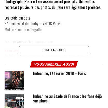
photographe
Pierre Terrasson
seront présents. Une vidéos
reprenant plusieurs des photos du livre sera également projetée.
Les trois baudets
64 boulevard de Clichy – 75018 Paris
Métro Blanche ou Pigalle
SUJETS ABORDÉS :
INDOCHINE
LIRE LA SUITE
A LIRE AUSSI
11 juin 2010 Toulouse Spectacle « Le Chanteur » à
l’Alhambra (Paris)
VOUS AIMEREZ AUSSI
NE MANQUEZ PAS AUSSI
[Concert / concours] Donoré en concert le 8 juin à 20h
Indochine, 17 février 2018 – Paris
au Théâtre L’Européen à Paris – 5 places à gagner
Indochine au Stade de France : les fans déjà
sur place !