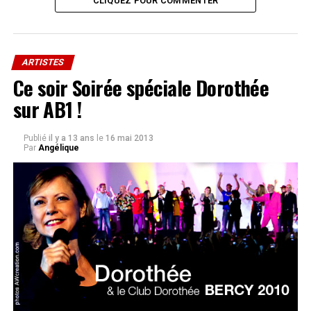
CLIQUEZ POUR COMMENTER
ARTISTES
Ce soir Soirée spéciale Dorothée
sur AB1 !
Publié
il y a 13 ans
le
16 mai 2013
Par
Angélique