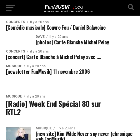
CONCERTS
il y a 20 ans
[Comédie musicale] Couvre Feu / Daniel Balavoine
DAVE
il y a 20 ans
[photos] Carte Blanche Michel Pelay
CONCERTS
il y a 20 ans
[concert] Carte Blanche à Michel Pelay avec ….
MUSIQUE
il y a 20 ans
[newsletter FanMusik] 11 novembre 2006
MUSIQUE
il y a 20 ans
[Radio] Week End Spécial 80 sur
RTL2
MUSIQUE
il y a 20 ans
[new site] Kim Wilde Never say never (chronique
web FanMusik)