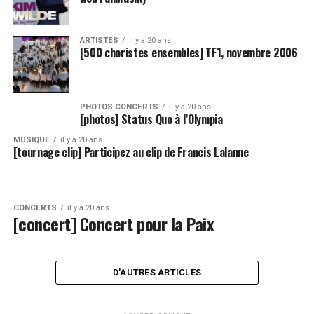
ARTISTES
il y a 20 ans
[500 choristes ensembles] TF1, novembre 2006
PHOTOS CONCERTS
il y a 20 ans
[photos] Status Quo à l’Olympia
MUSIQUE
il y a 20 ans
[tournage clip] Participez au clip de Francis Lalanne
CONCERTS
il y a 20 ans
[concert] Concert pour la Paix
D'AUTRES ARTICLES