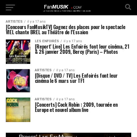
ARTISTES
il y a 17 ans
[Concours FanMusikTV] Gagnez des places pour le spectacle
VIEL chante BREL au Théâtre de l’Essaion
LES ENFOIRÉS
il y a 17 ans
[Report’ Live] Les Enfoirés font leur cinéma, 21
& 26 janvier 2009, Bercy (Paris) – Photos
ARTISTES
il y a 17 ans
[Disque / DVD / TV] Les Enfoirés font leur
cinéma le 6 mars sur TF1
ARTISTES
il y a 17 ans
[Concerts] Cock Robin : 2009, tournée en
Europe et nouvel album live