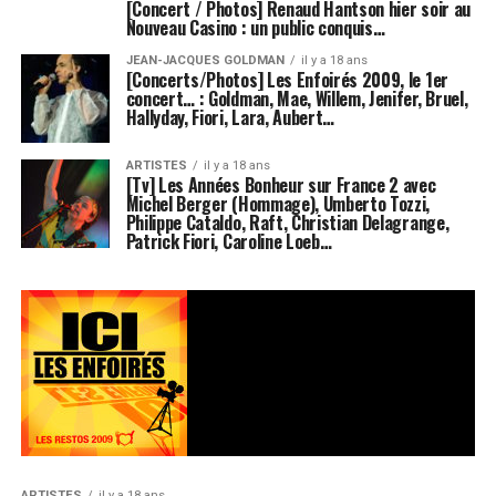
[Concert / Photos] Renaud Hantson hier soir au
Nouveau Casino : un public conquis…
JEAN-JACQUES GOLDMAN
il y a 18 ans
[Concerts/Photos] Les Enfoirés 2009, le 1er
concert… : Goldman, Mae, Willem, Jenifer, Bruel,
Hallyday, Fiori, Lara, Aubert…
ARTISTES
il y a 18 ans
[Tv] Les Années Bonheur sur France 2 avec
Michel Berger (Hommage), Umberto Tozzi,
Philippe Cataldo, Raft, Christian Delagrange,
Patrick Fiori, Caroline Loeb…
ARTISTES
il y a 18 ans